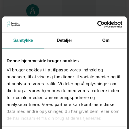
Kloklip og
578 kr.
tandeftersyn** - max 6
årligt
Samtykke
Detaljer
Om
558 kr.
1 undersøgelse for
Denne hjemmeside bruger cookies
indvoldsorm
Vi bruger cookies til at tilpasse vores indhold og
annoncer, til at vise dig funktioner til sociale medier og til
at analysere vores trafik. Vi deler også oplysninger om
din brug af vores hjemmeside med vores partnere inden
Chipmærkning og
1034 kr.
for sociale medier, annonceringspartnere og
registrering i Dansk
analysepartnere. Vores partnere kan kombinere disse
Katteregister
data med andre oplysninger, du har givet dem, eller som
Hvad leder du efter?
de har indsamlet fra din brug af deres tjenester.
Total
6266 kr.
2808 kr.