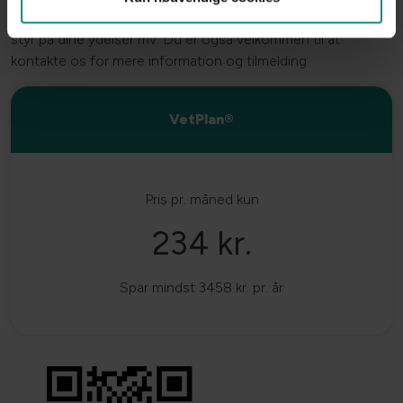
Med vores VetPlan app kan du tilmelde dig VetPlan og holde
styr på dine ydelser mv. Du er også velkommen til at
kontakte os for mere information og tilmelding
VetPlan®
Pris pr. måned kun
234 kr.
Spar mindst 3458 kr. pr. år