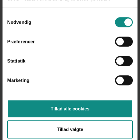
(monitoreres) af specialuddannet personale, og vi
anvender respirator, som trækker vejret for
patienten under hele operationen.
Samtykkevalg
Nødvendig
Har du spørgsmål til kikkertoperation/laparoskopi,
er du meget velkommen til at ringe til os på
36 78
Præferencer
68 44
.
Statistik
Tilbage til fokusområder
Marketing
Tillad alle cookies
Tillad valgte