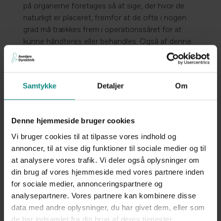
på organerne foretages så at sige, der hvor de
naturligt er placeret, fremfor at de ofte i nogen
grad må trækkes frem i operationssåret for at
kunne håndteres eller behandles. Også af denne
grund er smerte eller ømhed efter
kikkertoperation som oftest mindre end ved åben
kirurgi.
Samtykke
Detaljer
Om
Vi oplever generelt patienterne være hurtigere på
benene end før, og sammenlignende
undersøgelser i litteraturen har da også kunnet
Denne hjemmeside bruger cookies
dokumentere dette. Ligeledes er
Vi bruger cookies til at tilpasse vores indhold og
sårkomplikationer på de ganske små
annoncer, til at vise dig funktioner til sociale medier og til
sammensyninger (ofte kun et enkelt sting) meget
at analysere vores trafik. Vi deler også oplysninger om
sjældne.
din brug af vores hjemmeside med vores partnere inden
for sociale medier, annonceringspartnere og
Ved operationen indgår en del mere teknologisk
analysepartnere. Vores partnere kan kombinere disse
udstyr end ved almindelig kirurgi, og der medvirker
data med andre oplysninger, du har givet dem, eller som
også flere personer. Alle patienter overvåges
Hvad leder du efter?
de har indsamlet fra din brug af deres tjenester.