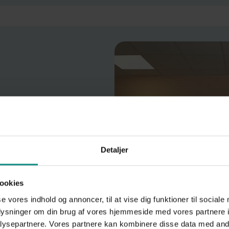
e, større lokaler på
 lys og rummelig
Detaljer
 hunde og katte og
ultationsrum inkl. et
ookies
e operationsstuer og
or kundemøder og
se vores indhold og annoncer, til at vise dig funktioner til sociale
oplysninger om din brug af vores hjemmeside med vores partnere i
ysepartnere. Vores partnere kan kombinere disse data med andr