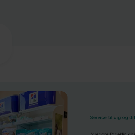
Service til dig og d
Avedøre Dyreklinik be