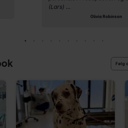
ook
Følg 