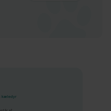
it kæledyr
står af: