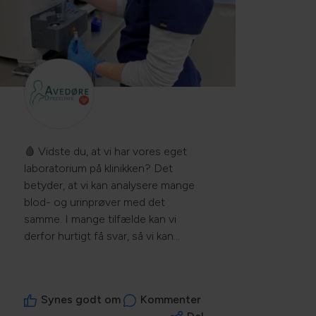
🩸 Vidste du, at vi har vores eget
laboratorium på klinikken? Det
betyder, at vi kan analysere mange
blod- og urinprøver med det
samme. I mange tilfælde kan vi
derfor hurtigt få svar, så vi kan
komme videre med den rette
behandling. Når det gælder vores
patienter, kan hurtige svar gøre en
Synes godt om
Kommenter
stor forskel 🐾💚