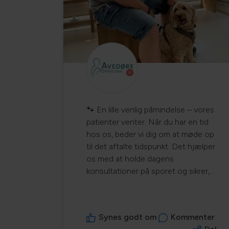
🐾 En lille venlig påmindelse – vores
patienter venter. Når du har en tid
hos os, beder vi dig om at møde op
til det aftalte tidspunkt. Det hjælper
os med at holde dagens
konsultationer på sporet og sikrer,
at alle vores patienter får den tid og
opmærksomhed, der er sat af til
dem. Hos os er der god tid til hver
Synes godt om
Kommenter
enkelt patient. Vi ønsker, at der er ro