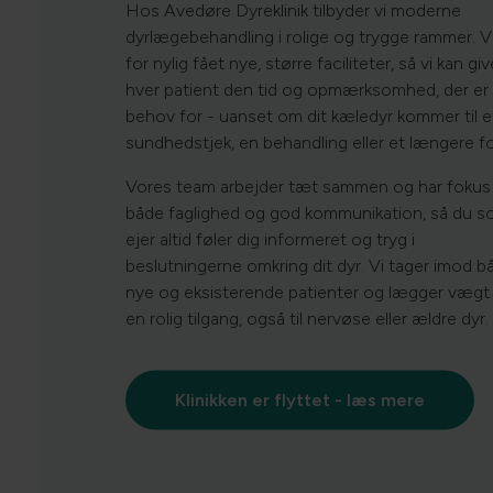
Hos Avedøre Dyreklinik tilbyder vi moderne
dyrlægebehandling i rolige og trygge rammer. Vi
for nylig fået nye, større faciliteter, så vi kan giv
hver patient den tid og opmærksomhed, der er
behov for - uanset om dit kæledyr kommer til e
sundhedstjek, en behandling eller et længere fo
Vores team arbejder tæt sammen og har fokus
både faglighed og god kommunikation, så du 
ejer altid føler dig informeret og tryg i
beslutningerne omkring dit dyr. Vi tager imod b
nye og eksisterende patienter og lægger vægt
en rolig tilgang, også til nervøse eller ældre dyr.
Klinikken er flyttet - læs mere