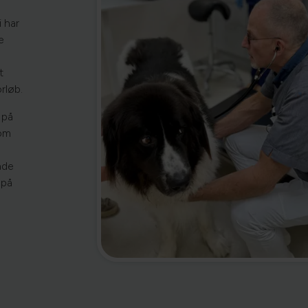
 har
e
t
rløb.
 på
som
åde
 på