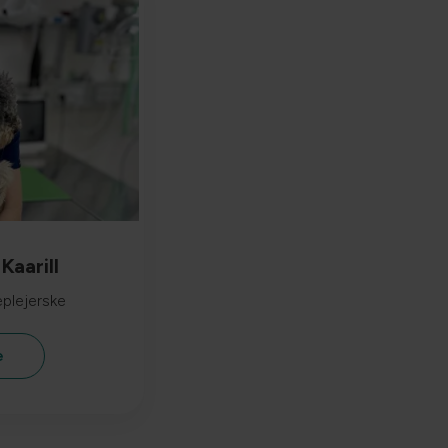
Kaarill
plejerske
e