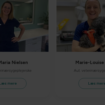
aria Nielsen
Marie-Louise 
erinærsygeplejerske
Aut. veterinærsyge
Læs mere
Læs mer