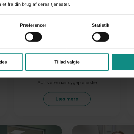
et fra din brug af deres tjenester.
Præferencer
Statistik
ies
Tillad valgte
Laura Kristensen
Aut. veterinærsygeplejerske
Læs mere