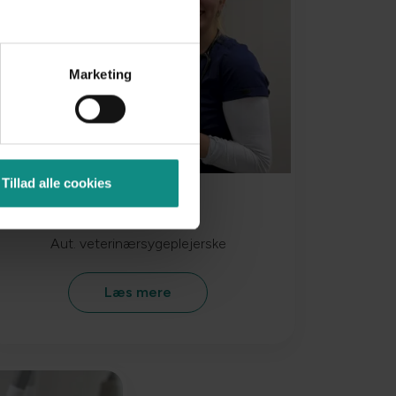
Marketing
Tillad alle cookies
Simone Iken
Aut. veterinærsygeplejerske
Læs mere