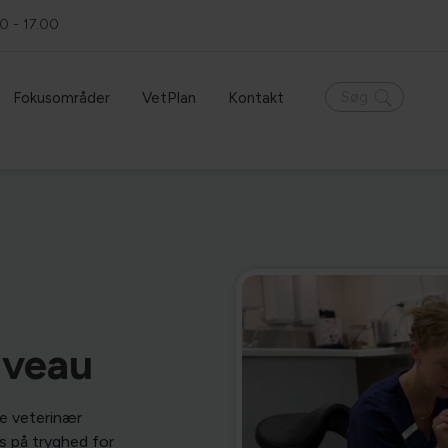
0 - 17.00
Hvad leder du efter?
Søg
Fokusområder
VetPlan
Kontakt
iveau
de veterinær
s på tryghed for